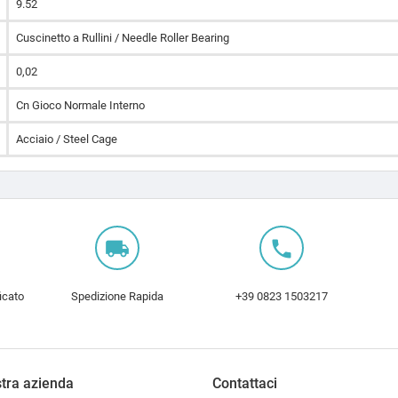
9.52
Cuscinetto a Rullini / Needle Roller Bearing
0,02
Cn Gioco Normale Interno
Acciaio / Steel Cage
local_shipping
local_phone
icato
Spedizione Rapida
+39 0823 1503217
tra azienda
Contattaci