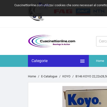
Cuscinettionline.com utilizza i cookies che sono necessari al corrett

Categorie
Home
Home
E-Catalogue
KOYO
B146 KOYO 22,22x28,5