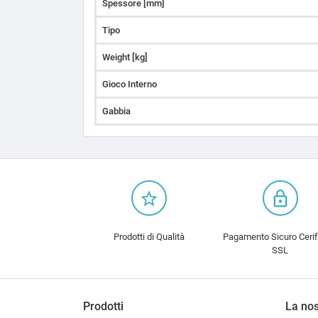
Spessore [mm]
Tipo
Weight [kg]
Gioco Interno
Gabbia
star_border
lock_outline
Prodotti di Qualità
Pagamento Sicuro Cerif
SSL
Prodotti
La nos