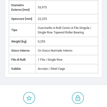
Diametro
53,975
Esterno [mm]
Spessore [mm]
22,225
Cuscinetto A Rulli Conici A Fila Singola /
Tipo
Single Row Tapered Roller Bearing
Weight [kg]
0,255
Gioco Interno
Cn Gioco Normale Interno
File di Rulli
1 Fila / Single Row
Gabbia
Acciaio / Steel Cage
star_border
lock_outline