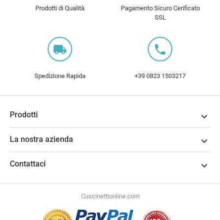
Prodotti di Qualità
Pagamento Sicuro Cerificato
SSL
local_shipping
local_phone
Spedizione Rapida
+39 0823 1503217
Prodotti

La nostra azienda

Contattaci

Cuscinettionline.com