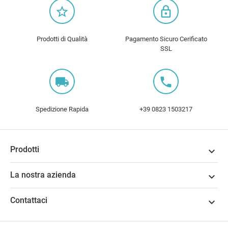
star_border
lock_outline
Prodotti di Qualità
Pagamento Sicuro Cerificato
SSL
local_shipping
local_phone
Spedizione Rapida
+39 0823 1503217
Prodotti

La nostra azienda

Contattaci
