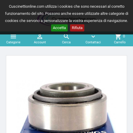
Cuscinettionline.com utilizza i cookies che sono necessari al corretto
funzionamento del sito. Possono anche essere utilizzate altre categorie di
cookies che servono a personalizzare la vostra esperienza di navigazione.
Accetta
Rifiuta



expand_more
shopping_cart
0
Categorie
Account
Cerca
Contattaci
Carrello