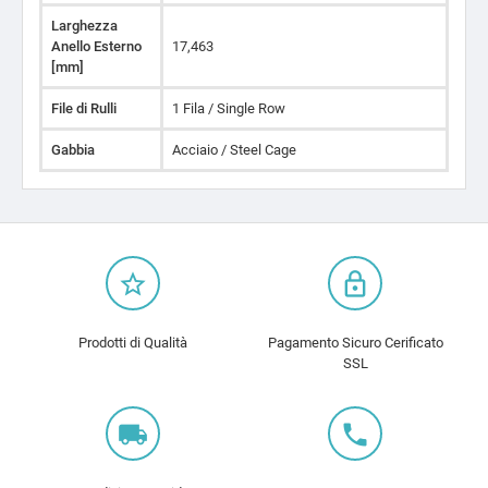
Larghezza
Anello Esterno
17,463
[mm]
File di Rulli
1 Fila / Single Row
Gabbia
Acciaio / Steel Cage
star_border
lock_outline
Prodotti di Qualità
Pagamento Sicuro Cerificato
SSL
local_shipping
local_phone