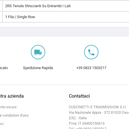
2RS Tenute Striscianti Su Entrambi I Lati
1 Fila / Single Row
local_shipping
local_phone
icato
Spedizione Rapida
+39 0823 1503217
tra azienda
Contattaci
to sicuro
CUSCINETTI E TRASMISSIONI S.r.l.
Via Nazionale Appia - 372 81020 Cas
e condizioni d'uso
(CE) - Italia
P.Iva: IT 04400150613
aci
Tel : +39 0823 1503217