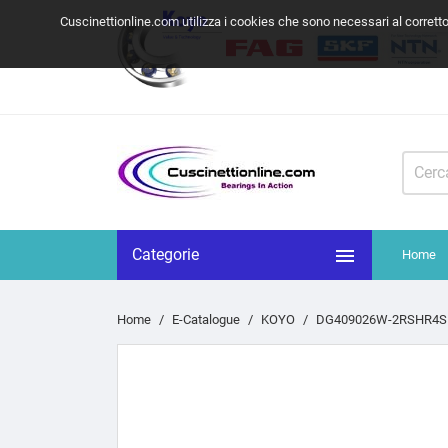
Cuscinettionline.com utilizza i cookies che sono necessari al corrett

Categorie
Home
Home
E-Catalogue
KOYO
DG409026W-2RSHR4SH