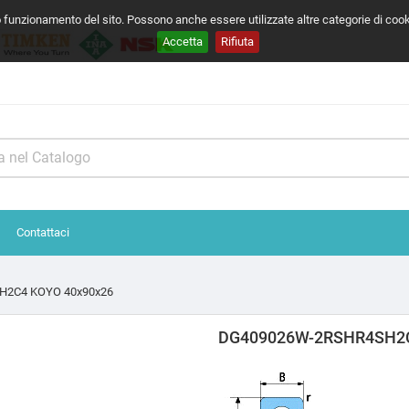
o funzionamento del sito. Possono anche essere utilizzate altre categorie di coo
Accetta
Rifiuta
Contattaci
2C4 KOYO 40x90x26
DG409026W-2RSHR4SH2C