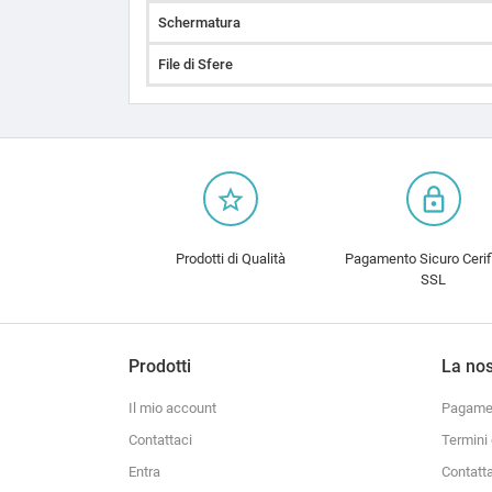
Schermatura
File di Sfere
star_border
lock_outline
Prodotti di Qualità
Pagamento Sicuro Cerif
SSL
Prodotti
La nos
Il mio account
Pagamen
Contattaci
Termini 
Entra
Contatt