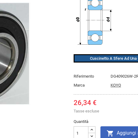
Cuscinetto A Sfere Ad Una 
Riferimento
DG409026W-2
Marca
KOYO
26,34 €
Tasse escluse
Quantità

Aggiungi a