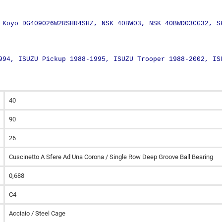
 Koyo DG409026W2RSHR4SHZ, NSK 40BW03, NSK 40BWD03CG32, S
994, ISUZU Pickup 1988-1995, ISUZU Trooper 1988-2002, IS
40
90
26
Cuscinetto A Sfere Ad Una Corona / Single Row Deep Groove Ball Bearing
0,688
C4
Acciaio / Steel Cage