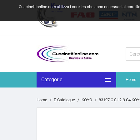
Cuscinettionline.com utilizza i cookies che sono necessari al corrett

Categorie
Home
Home
E-Catalogue
KOYO
83197 C SH2-9 C4 KOY