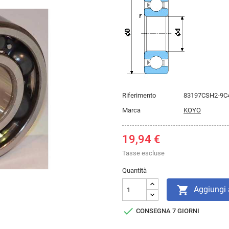
Riferimento
83197CSH2-9C
Marca
KOYO
19,94 €
Tasse escluse
Quantità

Aggiungi a

CONSEGNA 7 GIORNI