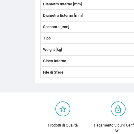
Diametro Interno [mm]
Diametro Esterno [mm]
Spessore [mm]
Tipo
Weight [kg]
Gioco Interno
File di Sfere
star_border
lock_outline
Prodotti di Qualità
Pagamento Sicuro Cerif
SSL