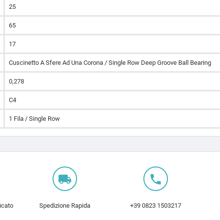
25
65
17
Cuscinetto A Sfere Ad Una Corona / Single Row Deep Groove Ball Bearing
0,278
C4
1 Fila / Single Row
local_shipping
local_phone
icato
Spedizione Rapida
+39 0823 1503217