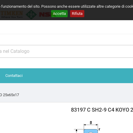
o funzionamento del sito. Possono anche essere utilizzate altre categorie di coo
Accetta
Rifiuta
Contattaci
O 25x65x17
83197 C SH2-9 C4 KOYO 