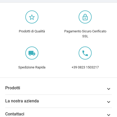
star_border
lock_outline
Prodotti di Qualità
Pagamento Sicuro Cerificato
SSL
local_shipping
local_phone
Spedizione Rapida
+39 0823 1503217
Prodotti

La nostra azienda

Contattaci
