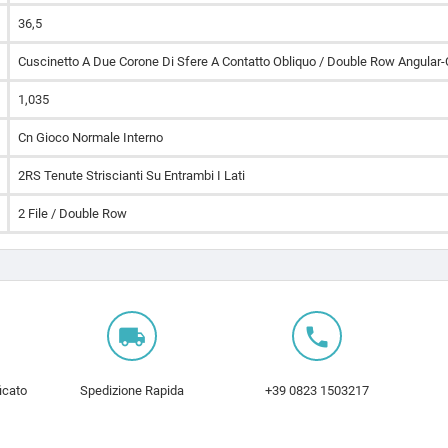
36,5
Cuscinetto A Due Corone Di Sfere A Contatto Obliquo / Double Row Angular-
1,035
Cn Gioco Normale Interno
2RS Tenute Striscianti Su Entrambi I Lati
2 File / Double Row
local_shipping
local_phone
icato
Spedizione Rapida
+39 0823 1503217