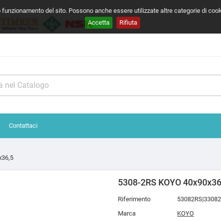
o funzionamento del sito. Possono anche essere utilizzate altre categorie di coo
Accetta
Rifiuta
Contattaci
x36,5
5308-2RS KOYO 40x90x36
Riferimento
53082RS|3308
Marca
KOYO