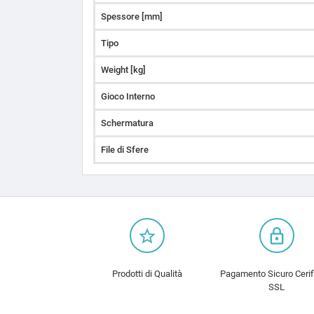
Spessore [mm]
Tipo
Weight [kg]
Gioco Interno
Schermatura
File di Sfere
star_border
lock_outline
Prodotti di Qualità
Pagamento Sicuro Cerif
SSL