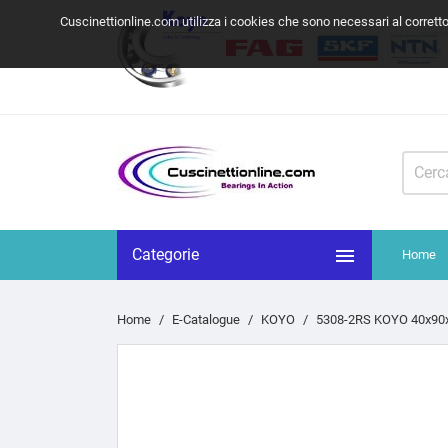
Cuscinettionline.com utilizza i cookies che sono necessari al corrett

Categorie
Home
Home
E-Catalogue
KOYO
5308-2RS KOYO 40x90