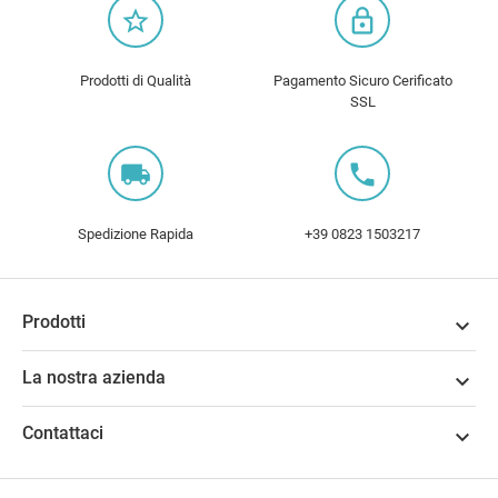
star_border
lock_outline
Prodotti di Qualità
Pagamento Sicuro Cerificato
SSL
local_shipping
local_phone
Spedizione Rapida
+39 0823 1503217
Prodotti

La nostra azienda

Contattaci
