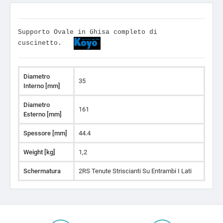
Supporto Ovale in Ghisa completo di
cuscinetto.
Diametro
35
Interno [mm]
Diametro
161
Esterno [mm]
Spessore [mm]
44.4
Weight [kg]
1,2
Schermatura
2RS Tenute Striscianti Su Entrambi I Lati