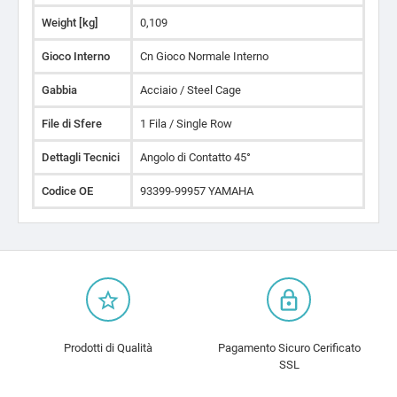
Weight [kg]
0,109
Gioco Interno
Cn Gioco Normale Interno
Gabbia
Acciaio / Steel Cage
File di Sfere
1 Fila / Single Row
Dettagli Tecnici
Angolo di Contatto 45°
Codice OE
93399-99957 YAMAHA
star_border
lock_outline
Prodotti di Qualità
Pagamento Sicuro Cerificato
SSL