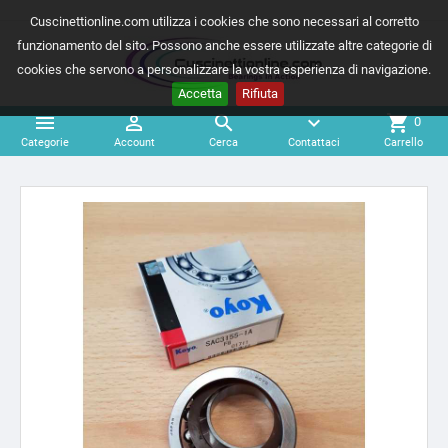
Cuscinettionline.com utilizza i cookies che sono necessari al corretto
funzionamento del sito. Possono anche essere utilizzate altre categorie di
cookies che servono a personalizzare la vostra esperienza di navigazione.
Accetta
Rifiuta



expand_more
shopping_cart
0
Categorie
Account
Cerca
Contattaci
Carrello