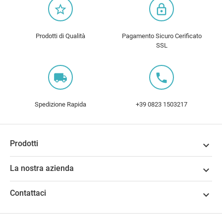
star_border
lock_outline
Prodotti di Qualità
Pagamento Sicuro Cerificato
SSL
local_shipping
local_phone
Spedizione Rapida
+39 0823 1503217
Prodotti

La nostra azienda

Contattaci
