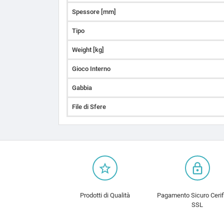
Spessore [mm]
Tipo
Weight [kg]
Gioco Interno
Gabbia
File di Sfere
star_border
lock_outline
Prodotti di Qualità
Pagamento Sicuro Cerif
SSL