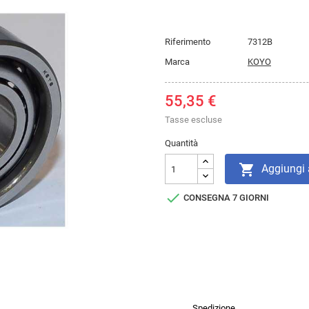
Riferimento
7312B
Marca
KOYO
55,35 €
Tasse escluse
Quantità

Aggiungi a

CONSEGNA 7 GIORNI
Spedizione