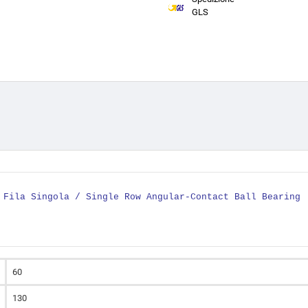
GLS
A Fila Singola / Single Row Angular-Contact Ball Bearin
60
130