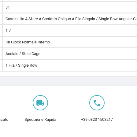
31
Cuscinetto A Sfere A Contatto Obliquo A Fila Singola / Single Row Angular-Co
1,7
Cn Gioco Normale Interno
Acciaio / Steel Cage
1 Fila / Single Row
local_shipping
local_phone
icato
Spedizione Rapida
+39 0823 1503217