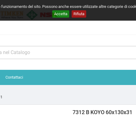
o funzionamento del sito. Possono anche essere utilizzate altre categorie di coo
Accetta
Rifiuta
Contattaci
31
7312 B KOYO 60x130x31