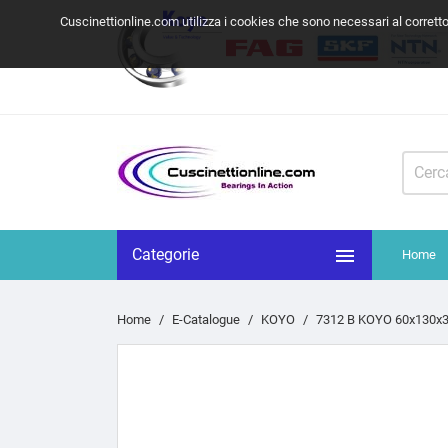
Cuscinettionline.com utilizza i cookies che sono necessari al corrett

Categorie
Home
Home
E-Catalogue
KOYO
7312 B KOYO 60x130x