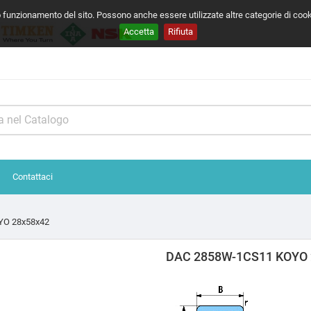
o funzionamento del sito. Possono anche essere utilizzate altre categorie di coo
Accetta
Rifiuta
Contattaci
YO 28x58x42
DAC 2858W-1CS11 KOYO 