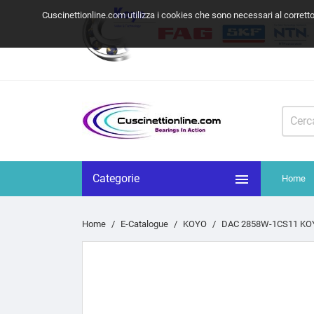
Cuscinettionline.com utilizza i cookies che sono necessari al corrett

Categorie
Home
Home
E-Catalogue
KOYO
DAC 2858W-1CS11 KO