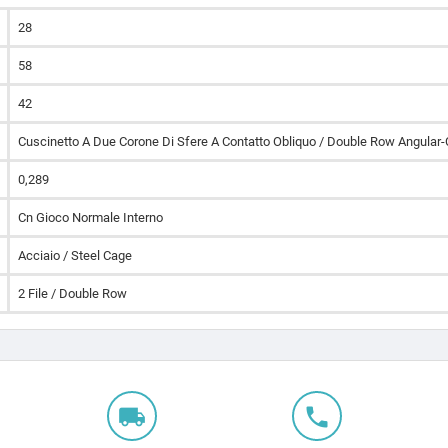
28
58
42
Cuscinetto A Due Corone Di Sfere A Contatto Obliquo / Double Row Angular-
0,289
Cn Gioco Normale Interno
Acciaio / Steel Cage
2 File / Double Row
local_shipping
local_phone