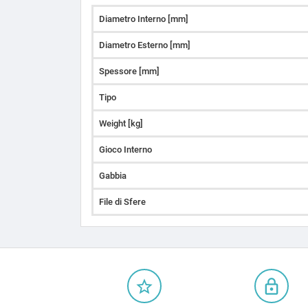
Diametro Interno [mm]
Diametro Esterno [mm]
Spessore [mm]
Tipo
Weight [kg]
Gioco Interno
Gabbia
File di Sfere
star_border
lock_outline