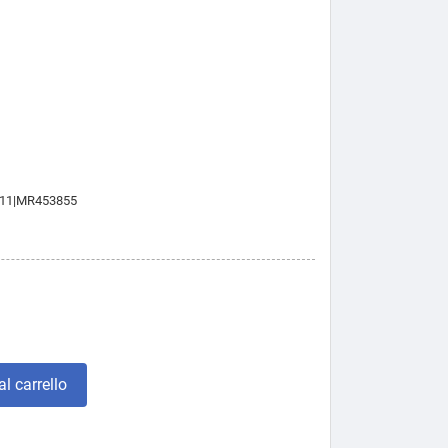
11|MR453855
l carrello