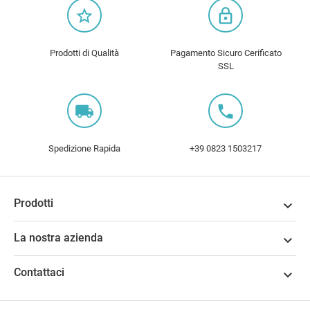
star_border
lock_outline
Prodotti di Qualità
Pagamento Sicuro Cerificato
SSL
local_shipping
local_phone
Spedizione Rapida
+39 0823 1503217
Prodotti

La nostra azienda

Contattaci
