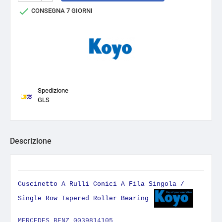

CONSEGNA 7 GIORNI
Spedizione
GLS
Descrizione
Cuscinetto A Rulli Conici A Fila Singola /
Single Row Tapered Roller Bearing
MERCEDES BENZ 0039814105