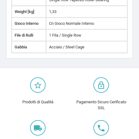
Weight [kg]
1,33
Gioco Interno
Cn Gioco Normale Interno
File di Rulli
1 Fila / Single Row
Gabbia
Acciaio / Steel Cage
star_border
lock_outline
Prodotti di Qualità
Pagamento Sicuro Cerificato
SSL
local_shipping
local_phone