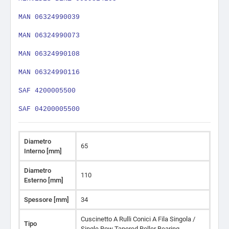
MAN 06324990039
MAN 06324990073
MAN 06324990108
MAN 06324990116
SAF 4200005500
SAF 04200005500
Diametro
65
Interno [mm]
Diametro
110
Esterno [mm]
Spessore [mm]
34
Cuscinetto A Rulli Conici A Fila Singola /
Tipo
Single Row Tapered Roller Bearing