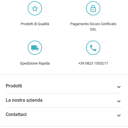
star_border
lock_outline
Prodotti di Qualità
Pagamento Sicuro Cerificato
SSL
local_shipping
local_phone
Spedizione Rapida
+39 0823 1503217
Prodotti

La nostra azienda

Contattaci
