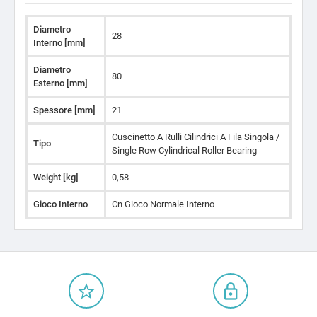
Diametro
28
Interno [mm]
Diametro
80
Esterno [mm]
Spessore [mm]
21
Cuscinetto A Rulli Cilindrici A Fila Singola /
Tipo
Single Row Cylindrical Roller Bearing
Weight [kg]
0,58
Gioco Interno
Cn Gioco Normale Interno
star_border
lock_outline