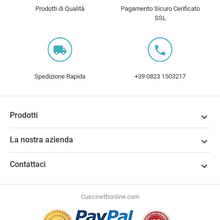
Prodotti di Qualità
Pagamento Sicuro Cerificato
SSL
local_shipping
local_phone
Spedizione Rapida
+39 0823 1503217
Prodotti

La nostra azienda

Contattaci

Cuscinettionline.com