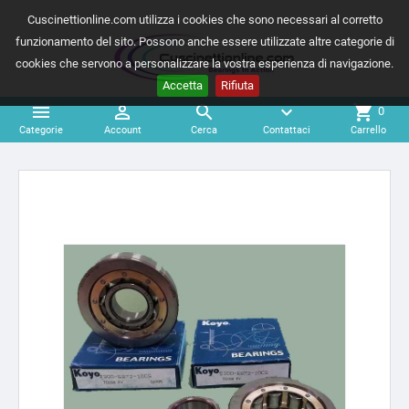
Cuscinettionline.com utilizza i cookies che sono necessari al corretto
funzionamento del sito. Possono anche essere utilizzate altre categorie di
cookies che servono a personalizzare la vostra esperienza di navigazione.
Accetta
Rifiuta



expand_more
shopping_cart
0
Categorie
Account
Cerca
Contattaci
Carrello