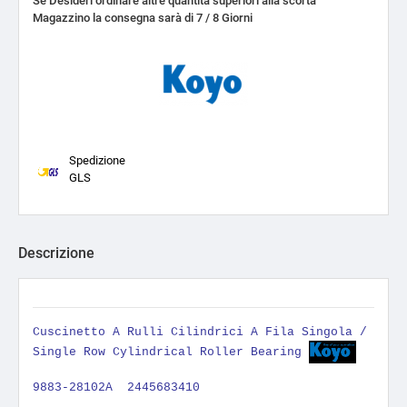
Se Desideri ordinare altre quantità superiori alla scorta
Magazzino la consegna sarà di 7 / 8 Giorni
Spedizione
GLS
Descrizione
Cuscinetto A Rulli Cilindrici A Fila Singola /
Single Row Cylindrical Roller Bearing
9883-28102A 2445­6834­10