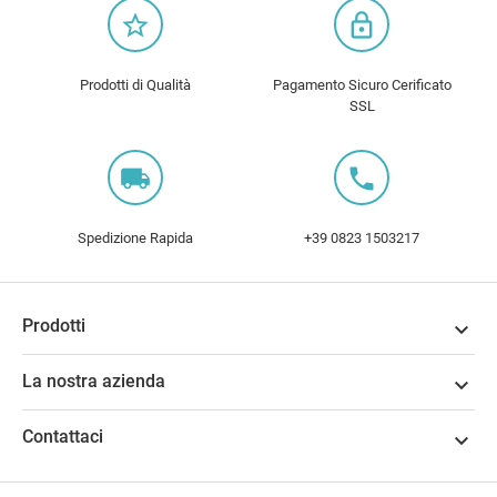
star_border
lock_outline
Prodotti di Qualità
Pagamento Sicuro Cerificato
SSL
local_shipping
local_phone
Spedizione Rapida
+39 0823 1503217
Prodotti

La nostra azienda

Contattaci
