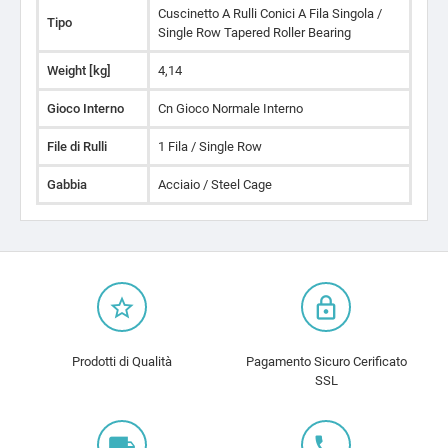
Cuscinetto A Rulli Conici A Fila Singola /
Tipo
Single Row Tapered Roller Bearing
Weight [kg]
4,14
Gioco Interno
Cn Gioco Normale Interno
File di Rulli
1 Fila / Single Row
Gabbia
Acciaio / Steel Cage
star_border
lock_outline
Prodotti di Qualità
Pagamento Sicuro Cerificato
SSL
local_shipping
local_phone