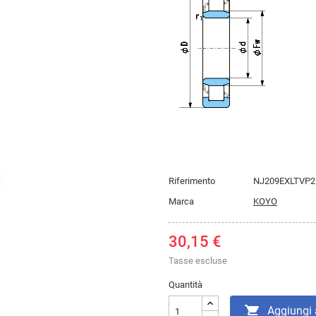
Riferimento
NJ209EXLTVP2
Marca
KOYO
30,15 €
Tasse escluse
Quantità

Aggiungi a