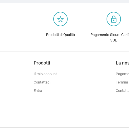
star_border
lock_outline
Prodotti di Qualità
Pagamento Sicuro Cerif
SSL
Prodotti
La nos
Il mio account
Pagamen
Contattaci
Termini 
Entra
Contatt