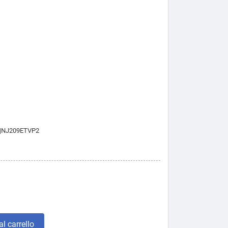
|NJ209ETVP2
l carrello