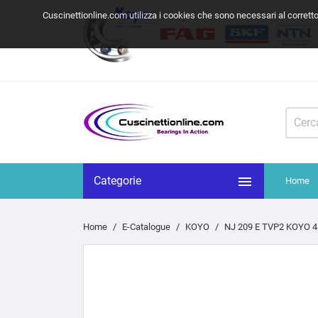
Cuscinettionline.com utilizza i cookies che sono necessari al corrett

Categorie
Home
Home
E-Catalogue
KOYO
NJ 209 E TVP2 KOYO 4