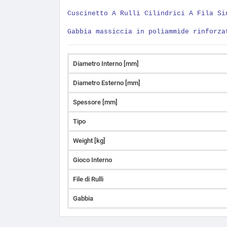
Cuscinetto A Rulli Cilindrici A Fila Si
Gabbia massiccia in poliammide rinforza
Diametro Interno [mm]
Diametro Esterno [mm]
Spessore [mm]
Tipo
Weight [kg]
Gioco Interno
File di Rulli
Gabbia