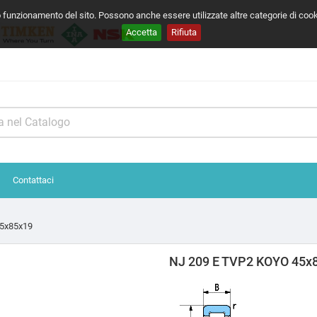
o funzionamento del sito. Possono anche essere utilizzate altre categorie di coo
Accetta
Rifiuta
Contattaci
5x85x19
NJ 209 E TVP2 KOYO 45x