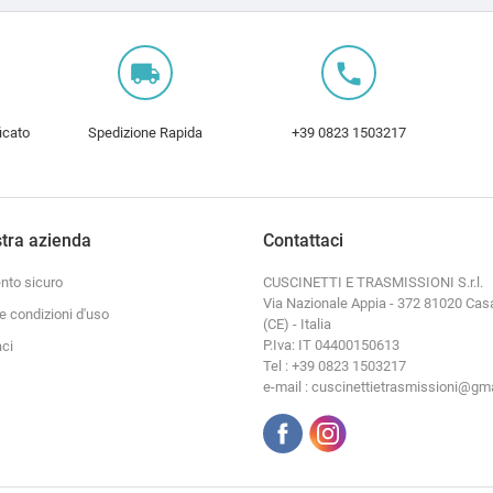
local_shipping
local_phone
icato
Spedizione Rapida
+39 0823 1503217
tra azienda
Contattaci
to sicuro
CUSCINETTI E TRASMISSIONI S.r.l.
Via Nazionale Appia - 372 81020 Cas
e condizioni d'uso
(CE) - Italia
P.Iva: IT 04400150613
aci
Tel : +39 0823 1503217
e-mail : cuscinettietrasmissioni@gm