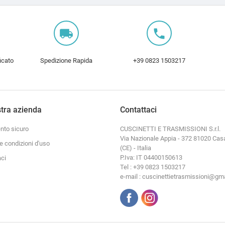
local_shipping
local_phone
icato
Spedizione Rapida
+39 0823 1503217
tra azienda
Contattaci
to sicuro
CUSCINETTI E TRASMISSIONI S.r.l.
Via Nazionale Appia - 372 81020 Cas
e condizioni d'uso
(CE) - Italia
P.Iva: IT 04400150613
aci
Tel : +39 0823 1503217
e-mail : cuscinettietrasmissioni@gm