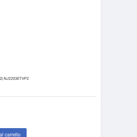
2| NJ2203ETVP2
l carrello