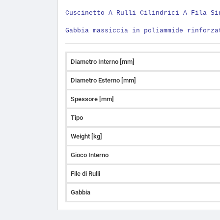
Cuscinetto A Rulli Cilindrici A Fila Si
Gabbia massiccia in poliammide rinforza
Diametro Interno [mm]
Diametro Esterno [mm]
Spessore [mm]
Tipo
Weight [kg]
Gioco Interno
File di Rulli
Gabbia