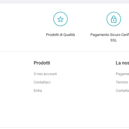
star_border
lock_outline
Prodotti di Qualità
Pagamento Sicuro Cerif
SSL
Prodotti
La nos
Il mio account
Pagamen
Contattaci
Termini 
Entra
Contatt