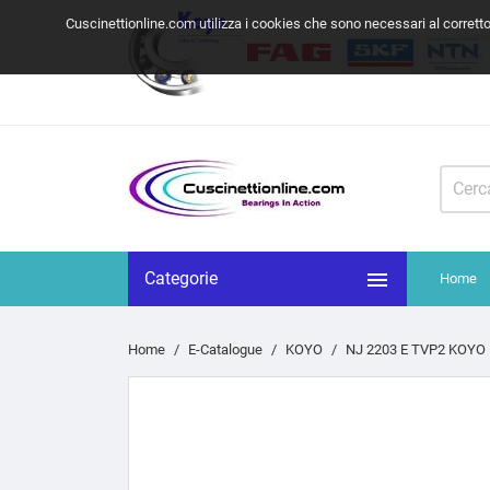
Cuscinettionline.com utilizza i cookies che sono necessari al corrett

Categorie
Home
Home
E-Catalogue
KOYO
NJ 2203 E TVP2 KOYO