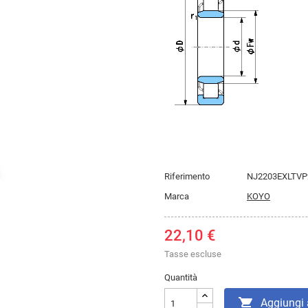
Riferimento
NJ2203EXLTVP
Marca
KOYO
22,10 €
Tasse escluse
Quantità

Aggiungi a