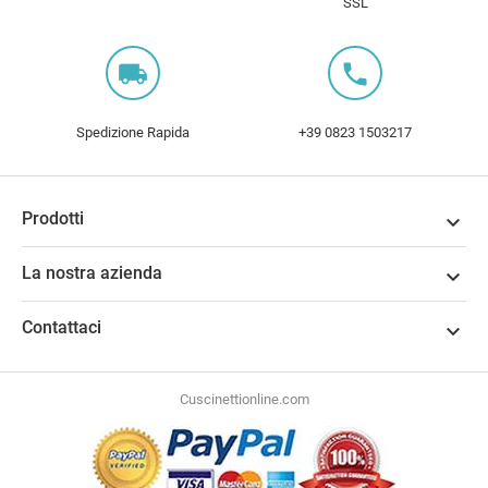
SSL
local_shipping
local_phone
Spedizione Rapida
+39 0823 1503217
Prodotti

La nostra azienda

Contattaci

Cuscinettionline.com