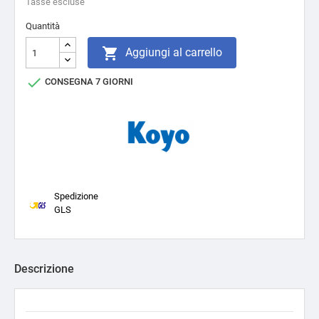
Tasse escluse
Quantità

Aggiungi al carrello

CONSEGNA 7 GIORNI
Spedizione
GLS
Descrizione