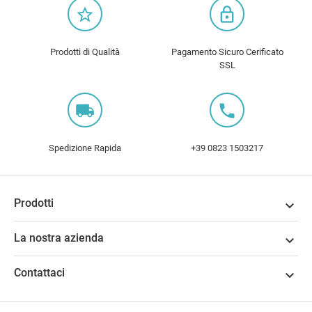
star_border
lock_outline
Prodotti di Qualità
Pagamento Sicuro Cerificato
SSL
local_shipping
local_phone
Spedizione Rapida
+39 0823 1503217
Prodotti

La nostra azienda

Contattaci
