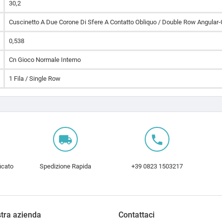
30,2
Cuscinetto A Due Corone Di Sfere A Contatto Obliquo / Double Row Angular-
0,538
Cn Gioco Normale Interno
1 Fila / Single Row
local_shipping
local_phone
icato
Spedizione Rapida
+39 0823 1503217
tra azienda
Contattaci