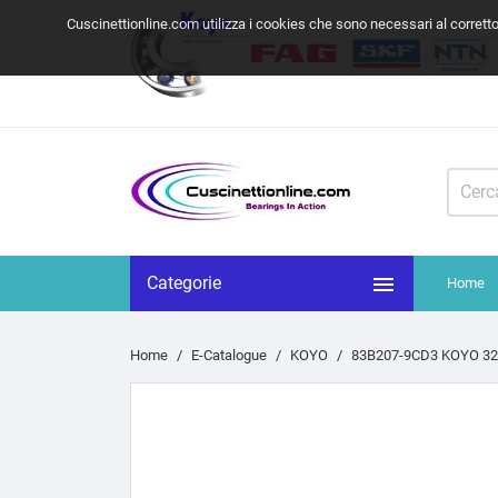
Cuscinettionline.com utilizza i cookies che sono necessari al corrett

Categorie
Home
Home
E-Catalogue
KOYO
83B207-9CD3 KOYO 32