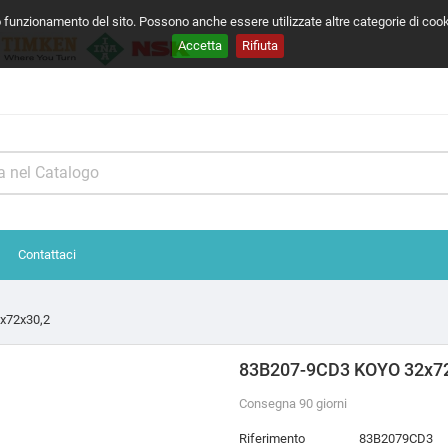
o funzionamento del sito. Possono anche essere utilizzate altre categorie di coo
Accetta
Rifiuta
Contattaci
x72x30,2
83B207-9CD3 KOYO 32x7
Consegna 90 giorni
Riferimento
83B2079CD3