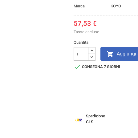
Marca
KOYO
57,53 €
Tasse escluse
Quantità

Aggiungi a

CONSEGNA 7 GIORNI
Spedizione
GLS