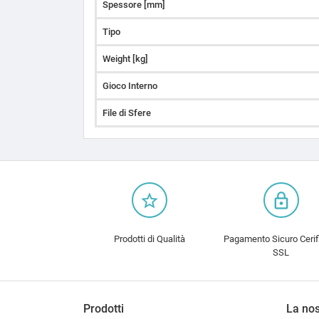
Spessore [mm]
Tipo
Weight [kg]
Gioco Interno
File di Sfere
star_border
lock_outline
Prodotti di Qualità
Pagamento Sicuro Cerif
SSL
Prodotti
La nos