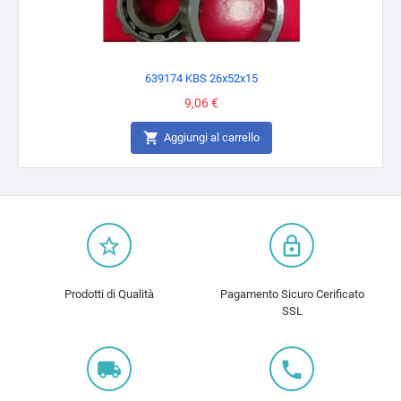
639174 KBS 26x52x15
Prezzo
9,06 €

Aggiungi al carrello
star_border
lock_outline
Prodotti di Qualità
Pagamento Sicuro Cerificato
SSL
local_shipping
local_phone