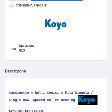

CONSEGNA 7 GIORNI
Spedizione
GLS
Descrizione
Cuscinetto A Rulli Conici A Fila Singola /
Single Row Tapered Roller Bearing
MR581856 MITSUBISHI