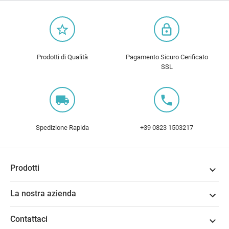
star_border
lock_outline
Prodotti di Qualità
Pagamento Sicuro Cerificato
SSL
local_shipping
local_phone
Spedizione Rapida
+39 0823 1503217
Prodotti

La nostra azienda

Contattaci
