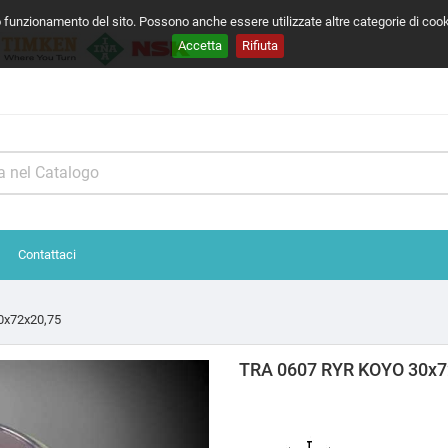
o funzionamento del sito. Possono anche essere utilizzate altre categorie di coo
Accetta
Rifiuta
Contattaci
0x72x20,75
TRA 0607 RYR KOYO 30x7