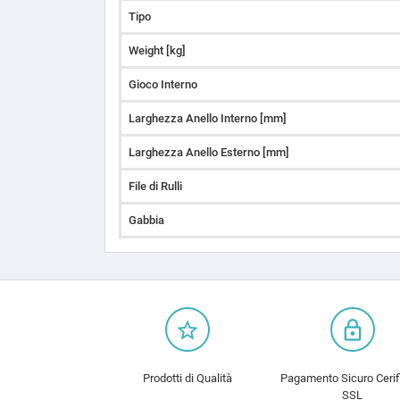
Tipo
Weight [kg]
Gioco Interno
Larghezza Anello Interno [mm]
Larghezza Anello Esterno [mm]
File di Rulli
Gabbia
star_border
lock_outline
Prodotti di Qualità
Pagamento Sicuro Cerif
SSL