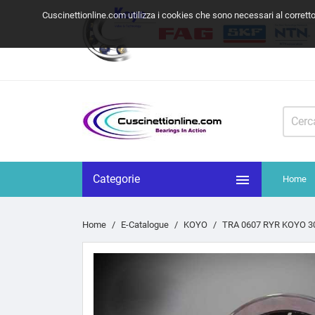
Cuscinettionline.com utilizza i cookies che sono necessari al corrett

Categorie
Home
Home
E-Catalogue
KOYO
TRA 0607 RYR KOYO 3