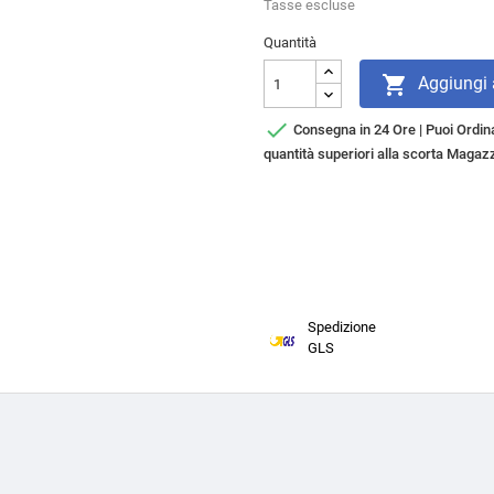
Tasse escluse
Quantità

Aggiungi a

Consegna in 24 Ore | Puoi Ordina
quantità superiori alla scorta Magazz
Spedizione
GLS