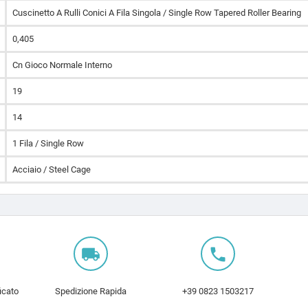
Cuscinetto A Rulli Conici A Fila Singola / Single Row Tapered Roller Bearing
0,405
Cn Gioco Normale Interno
19
14
1 Fila / Single Row
Acciaio / Steel Cage
local_shipping
local_phone
icato
Spedizione Rapida
+39 0823 1503217