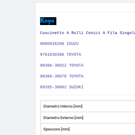
Cuscinetto A Rulli Conici A Fila Singol
9­00093­620­0 ISUZU
97610­30306 TOYOTA
90366-30022 TOYOTA
90366-30078 TOYOTA
09265-30002 SUZUKI
Diametro Interno [mm]
Diametro Esterno [mm]
Spessore [mm]