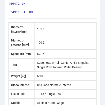
456472 GM
324911R91 IHC
Diametro
101,6
Interno [mm]
Diametro
190,5
Esterno [mm]
Spessore [mm]
57,15
Cuscinetto A Rulli Conici A Fila Singola /
Tipo
Single Row Tapered Roller Bearing
Weight [kg]
6,939
Gioco Interno
Cn Gioco Normale Interno
File di Rulli
1 Fila / Single Row
Gabbia
Acciaio / Steel Cage