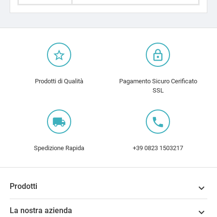
star_border
lock_outline
Prodotti di Qualità
Pagamento Sicuro Cerificato
SSL
local_shipping
local_phone
Spedizione Rapida
+39 0823 1503217
Prodotti

La nostra azienda
