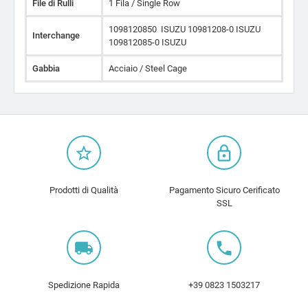
File di Rulli
1 Fila / Single Row
1098120850 ISUZU 10981208-0 ISUZU
Interchange
109812085-0 ISUZU
Gabbia
Acciaio / Steel Cage
star_border
lock_outline
Prodotti di Qualità
Pagamento Sicuro Cerificato
SSL
local_shipping
local_phone
Spedizione Rapida
+39 0823 1503217