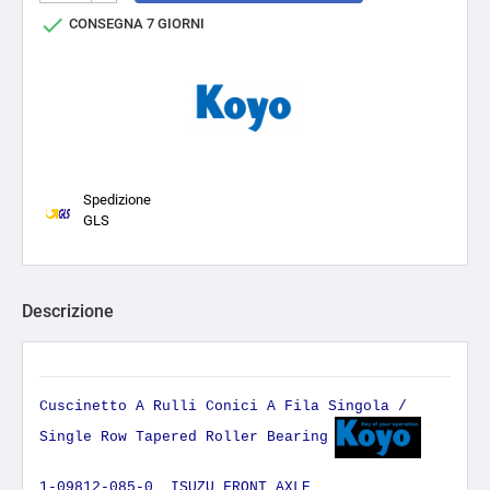

CONSEGNA 7 GIORNI
Spedizione
GLS
Descrizione
Cuscinetto A Rulli Conici A Fila Singola /
Single Row Tapered Roller Bearing
1-09812-085-0 ISUZU FRONT AXLE