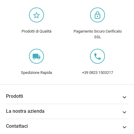
star_border
lock_outline
Prodotti di Qualità
Pagamento Sicuro Cerificato
SSL
local_shipping
local_phone
Spedizione Rapida
+39 0823 1503217
Prodotti

La nostra azienda

Contattaci
