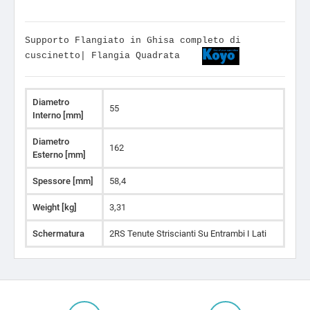
Supporto Flangiato in Ghisa completo di
cuscinetto| Flangia Quadrata
Diametro
55
Interno [mm]
Diametro
162
Esterno [mm]
Spessore [mm]
58,4
Weight [kg]
3,31
Schermatura
2RS Tenute Striscianti Su Entrambi I Lati