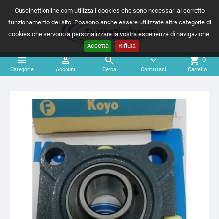
Cuscinettionline.com utilizza i cookies che sono necessari al corretto
funzionamento del sito. Possono anche essere utilizzate altre categorie di
cookies che servono a personalizzare la vostra esperienza di navigazione.
Accetta
Rifiuta



expand_more
shopping_cart
0
Categorie
Account
Cerca
Contattaci
Carrello