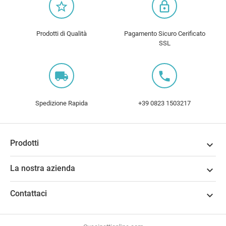
star_border
lock_outline
Prodotti di Qualità
Pagamento Sicuro Cerificato
SSL
local_shipping
local_phone
Spedizione Rapida
+39 0823 1503217
Prodotti

La nostra azienda

Contattaci
