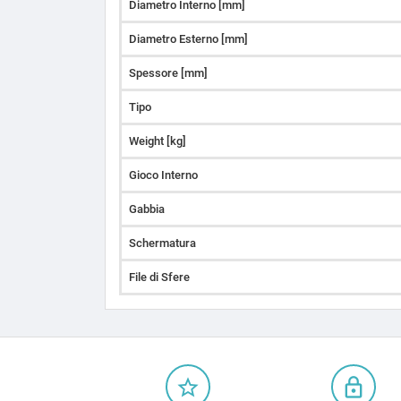
Diametro Interno [mm]
Diametro Esterno [mm]
Spessore [mm]
Tipo
Weight [kg]
Gioco Interno
Gabbia
Schermatura
File di Sfere
star_border
lock_outline