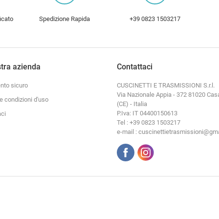
icato
Spedizione Rapida
+39 0823 1503217
tra azienda
Contattaci
to sicuro
CUSCINETTI E TRASMISSIONI S.r.l.
Via Nazionale Appia - 372 81020 Cas
e condizioni d'uso
(CE) - Italia
P.Iva: IT 04400150613
aci
Tel : +39 0823 1503217
e-mail : cuscinettietrasmissioni@gm