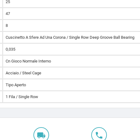
25
47
8
Cuscinetto A Sfere Ad Una Corona / Single Row Deep Groove Ball Bearing
0,035
Cn Gioco Normale Interno
Acciaio / Steel Cage
Tipo Aperto
1 Fila / Single Row
local_shipping
local_phone