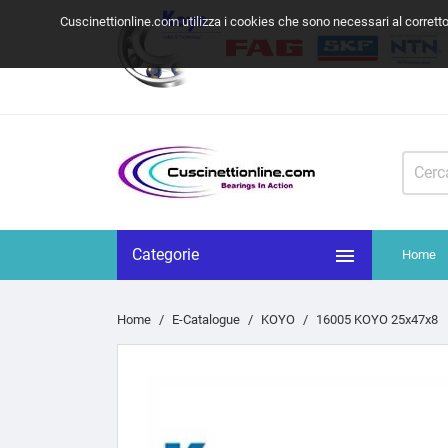
Cuscinettionline.com utilizza i cookies che sono necessari al corrett

Categorie
Home
Home
E-Catalogue
KOYO
16005 KOYO 25x47x8