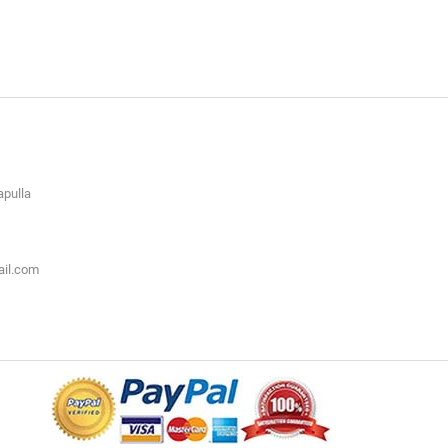
apulla
ail.com