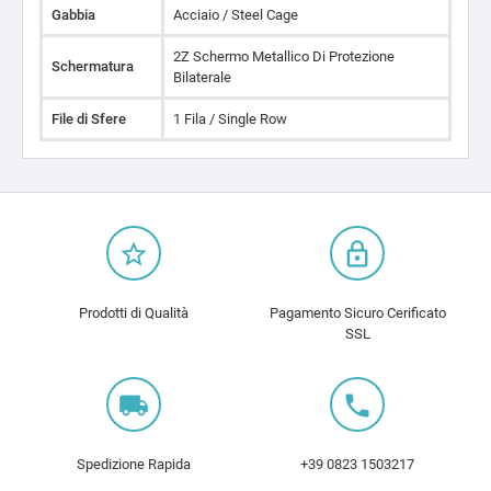
Gabbia
Acciaio / Steel Cage
2Z Schermo Metallico Di Protezione
Schermatura
Bilaterale
File di Sfere
1 Fila / Single Row
star_border
lock_outline
Prodotti di Qualità
Pagamento Sicuro Cerificato
SSL
local_shipping
local_phone
Spedizione Rapida
+39 0823 1503217