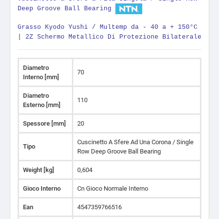
Deep Groove Ball Bearing
Grasso Kyodo Yushi / Multemp da - 40 a + 150°C
|
2Z Schermo Metallico Di Protezione Bilaterale
Diametro
70
Interno [mm]
Diametro
110
Esterno [mm]
Spessore [mm]
20
Cuscinetto A Sfere Ad Una Corona / Single
Tipo
Row Deep Groove Ball Bearing
Weight [kg]
0,604
Gioco Interno
Cn Gioco Normale Interno
Ean
4547359766516