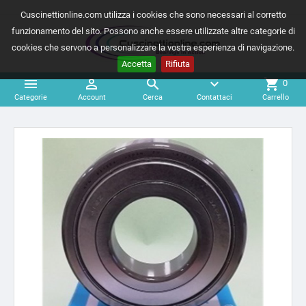
Cuscinettionline.com utilizza i cookies che sono necessari al corretto
funzionamento del sito. Possono anche essere utilizzate altre categorie di
cookies che servono a personalizzare la vostra esperienza di navigazione.
Accetta
Rifiuta



expand_more
shopping_cart
0
Categorie
Account
Cerca
Contattaci
Carrello