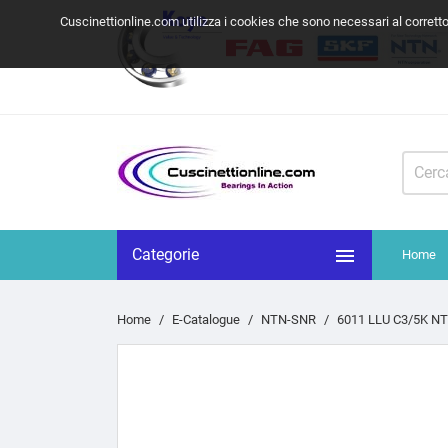
Cuscinettionline.com utilizza i cookies che sono necessari al corrett

Categorie
Home
Home
E-Catalogue
NTN-SNR
6011 LLU C3/5K N