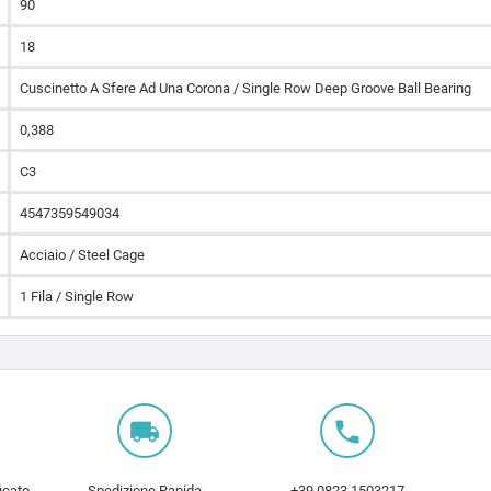
90
18
Cuscinetto A Sfere Ad Una Corona / Single Row Deep Groove Ball Bearing
0,388
C3
4547359549034
Acciaio / Steel Cage
1 Fila / Single Row
local_shipping
local_phone
icato
Spedizione Rapida
+39 0823 1503217