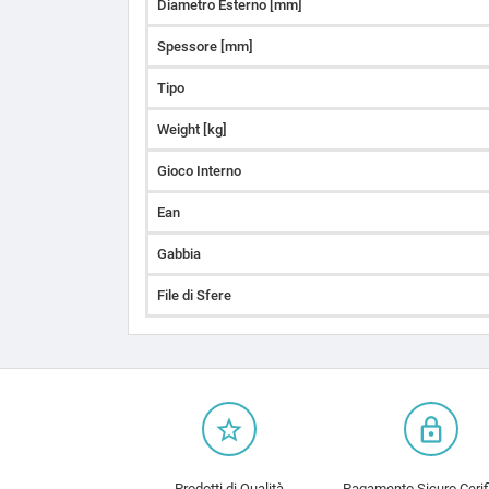
Diametro Esterno [mm]
Spessore [mm]
Tipo
Weight [kg]
Gioco Interno
Ean
Gabbia
File di Sfere
star_border
lock_outline
Prodotti di Qualità
Pagamento Sicuro Cerif