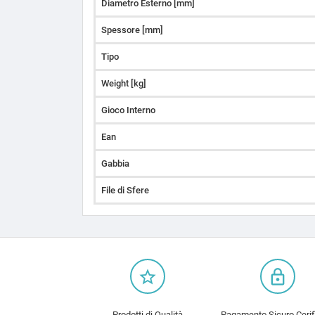
Diametro Esterno [mm]
Spessore [mm]
Tipo
Weight [kg]
Gioco Interno
Ean
Gabbia
File di Sfere
star_border
lock_outline
Prodotti di Qualità
Pagamento Sicuro Cerif