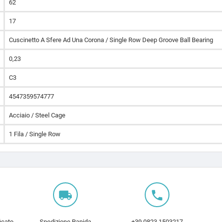
62
17
Cuscinetto A Sfere Ad Una Corona / Single Row Deep Groove Ball Bearing
0,23
C3
4547359574777
Acciaio / Steel Cage
1 Fila / Single Row
local_shipping
local_phone
icato
Spedizione Rapida
+39 0823 1503217