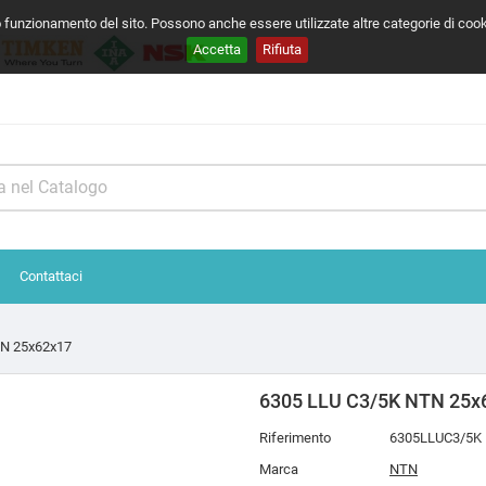
o funzionamento del sito. Possono anche essere utilizzate altre categorie di coo
Accetta
Rifiuta
Contattaci
TN 25x62x17
6305 LLU C3/5K NTN 25x
Riferimento
6305LLUC3/5K
Marca
NTN