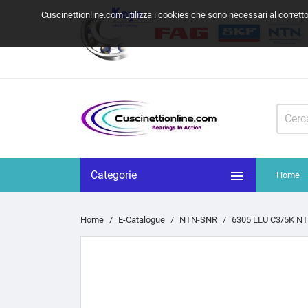
Cuscinettionline.com utilizza i cookies che sono necessari al corrett

Categorie
Home
Home
E-Catalogue
NTN-SNR
6305 LLU C3/5K N