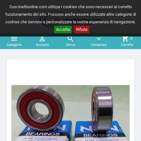
Cuscinettionline.com utilizza i cookies che sono necessari al corretto
funzionamento del sito. Possono anche essere utilizzate altre categorie di
cookies che servono a personalizzare la vostra esperienza di navigazione.
Accetta
Rifiuta



expand_more
shopping_cart
0
Categorie
Account
Cerca
Contattaci
Carrello