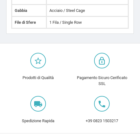
Gabbia
Acciaio / Steel Cage
File di Sfere
1 Fila / Single Row
star_border
lock_outline
Prodotti di Qualità
Pagamento Sicuro Cerificato
SSL
local_shipping
local_phone
Spedizione Rapida
+39 0823 1503217