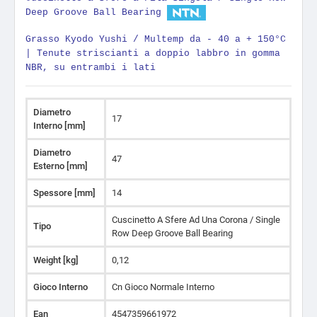
Deep Groove Ball Bearing
Grasso Kyodo Yushi / Multemp da - 40 a + 150°C
|
Tenute striscianti a doppio labbro in gomma
NBR, su entrambi i lati
Diametro
17
Interno [mm]
Diametro
47
Esterno [mm]
Spessore [mm]
14
Cuscinetto A Sfere Ad Una Corona / Single
Tipo
Row Deep Groove Ball Bearing
Weight [kg]
0,12
Gioco Interno
Cn Gioco Normale Interno
Ean
4547359661972