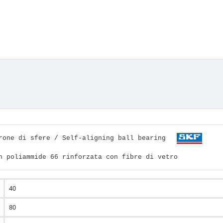
orone di sfere / Self-aligning ball bearing
in poliammide 66 rinforzata con fibre di vetro
40
80