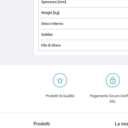
Spessore [mm]
Weight [kg]
Gioco Interno
Gabbia
File di Sfere
star_border
lock_outline
Prodotti di Qualità
Pagamento Sicuro Cerif
SSL
Prodotti
La nos