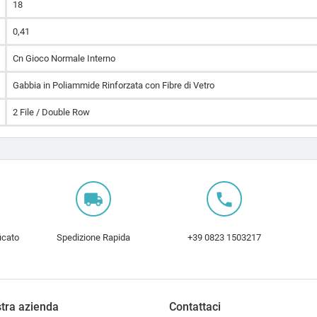
18
0,41
Cn Gioco Normale Interno
Gabbia in Poliammide Rinforzata con Fibre di Vetro
2 File / Double Row
local_shipping
local_phone
icato
Spedizione Rapida
+39 0823 1503217
tra azienda
Contattaci