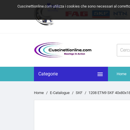
Cuscinettionline.com utilizza i cookies che sono necessari al corrett

Categorie
Home
Home
E-Catalogue
SKF
1208 ETN9 SKF 40x80x1