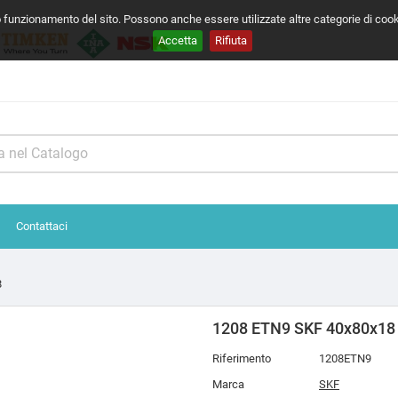
o funzionamento del sito. Possono anche essere utilizzate altre categorie di coo
Accetta
Rifiuta
Contattaci
8
1208 ETN9 SKF 40x80x18
Riferimento
1208ETN9
Marca
SKF