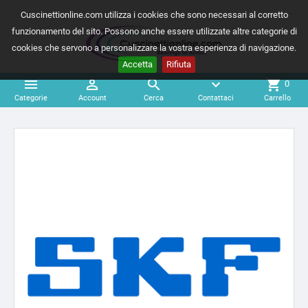
Cuscinettionline.com utilizza i cookies che sono necessari al corretto
funzionamento del sito. Possono anche essere utilizzate altre categorie di
cookies che servono a personalizzare la vostra esperienza di navigazione.
Accetta
Rifiuta



expand_more
shopping_cart
0
Categorie
Account
Cerca
Contattaci
Carrello