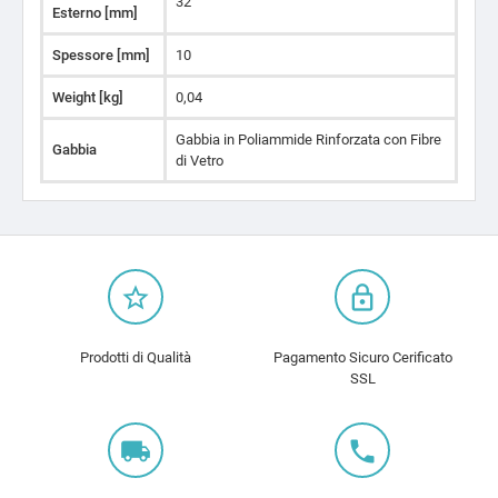
32
Esterno [mm]
Spessore [mm]
10
Weight [kg]
0,04
Gabbia in Poliammide Rinforzata con Fibre
Gabbia
di Vetro
star_border
lock_outline
Prodotti di Qualità
Pagamento Sicuro Cerificato
SSL
local_shipping
local_phone