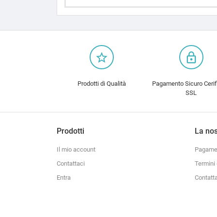
star_border
lock_outline
Prodotti di Qualità
Pagamento Sicuro Cerif
SSL
Prodotti
La nos
Il mio account
Pagamen
Contattaci
Termini 
Entra
Contatt