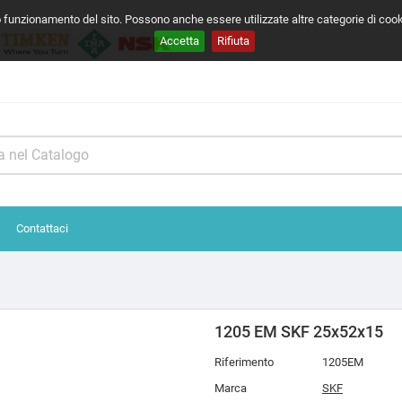
o funzionamento del sito. Possono anche essere utilizzate altre categorie di coo
Accetta
Rifiuta
Contattaci
1205 EM SKF 25x52x15
Riferimento
1205EM
Marca
SKF