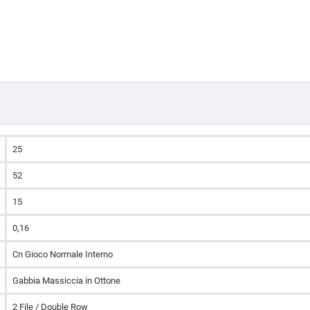
25
52
15
0,16
Cn Gioco Normale Interno
Gabbia Massiccia in Ottone
2 File / Double Row