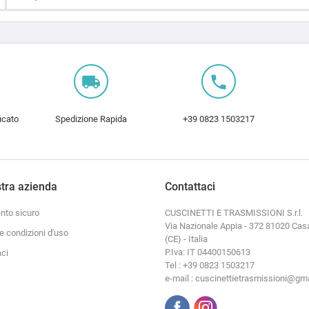
local_shipping
local_phone
icato
Spedizione Rapida
+39 0823 1503217
tra azienda
Contattaci
to sicuro
CUSCINETTI E TRASMISSIONI S.r.l.
Via Nazionale Appia - 372 81020 Cas
e condizioni d'uso
(CE) - Italia
P.Iva: IT 04400150613
aci
Tel : +39 0823 1503217
e-mail : cuscinettietrasmissioni@gm