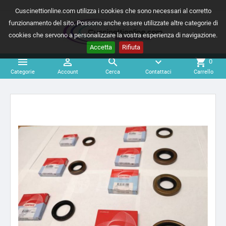
Cuscinettionline.com utilizza i cookies che sono necessari al corretto
funzionamento del sito. Possono anche essere utilizzate altre categorie di
cookies che servono a personalizzare la vostra esperienza di navigazione.
Accetta
Rifiuta



expand_more
shopping_cart
0
Categorie
Account
Cerca
Contattaci
Carrello