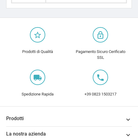
star_border
lock_outline
Prodotti di Qualità
Pagamento Sicuro Cerificato
SSL
local_shipping
local_phone
Spedizione Rapida
+39 0823 1503217
Prodotti

La nostra azienda
