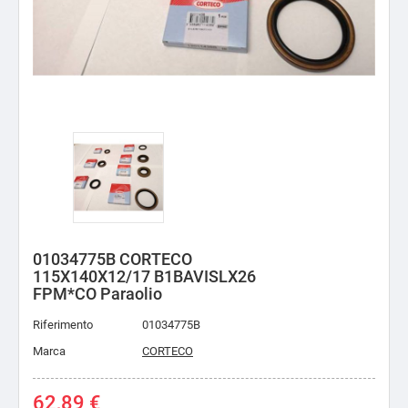
01034775B CORTECO
115X140X12/17 B1BAVISLX26
FPM*CO Paraolio
Riferimento
01034775B
Marca
CORTECO
62,89 €