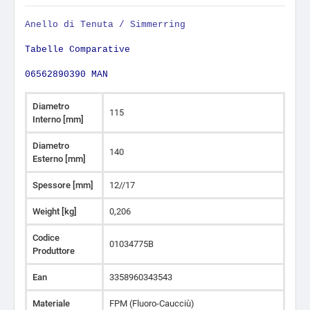
Anello di Tenuta / Simmerring
Tabelle Comparative
06562890390 MAN
Diametro
115
Interno [mm]
Diametro
140
Esterno [mm]
Spessore [mm]
12//17
Weight [kg]
0,206
Codice
01034775B
Produttore
Ean
3358960343543
Materiale
FPM (Fluoro-Caucciù)