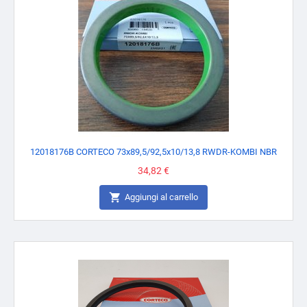
12018176B CORTECO 73x89,5/92,5x10/13,8 RWDR-KOMBI NBR
Prezzo
34,82 €

Aggiungi al carrello