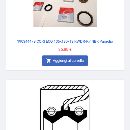
19034447B CORTECO 105x130x13 RWDR-K7 NBR Paraolio
Prezzo
25,88 €

Aggiungi al carrello