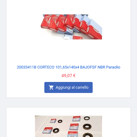
20033411B CORTECO 101,65x140x4 BAJOFSF NBR Paraolio
Prezzo
49,07 €

Aggiungi al carrello