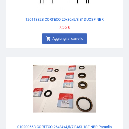
12011382B CORTECO 20x30x5/8 B1DUOSF NBR
Prezzo
7,56 €

Aggiungi al carrello
01020066B CORTECO 26x34x4,5/7 BASL1SF NBR Paraolio