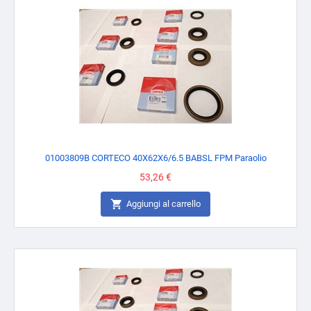
01003809B CORTECO 40X62X6/6.5 BABSL FPM Paraolio
Prezzo
53,26 €

Aggiungi al carrello