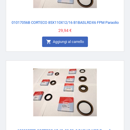
01017056B CORTECO 85X110X12/16 B1BASLRDX6 FPM Paraolio
Prezzo
29,94 €

Aggiungi al carrello