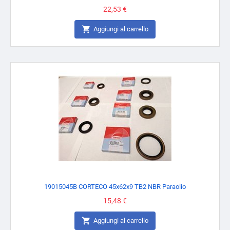
Prezzo
22,53 €

Aggiungi al carrello
19015045B CORTECO 45x62x9 TB2 NBR Paraolio
Prezzo
15,48 €

Aggiungi al carrello