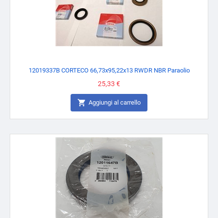
12019337B CORTECO 66,73x95,22x13 RWDR NBR Paraolio
Prezzo
25,33 €

Aggiungi al carrello