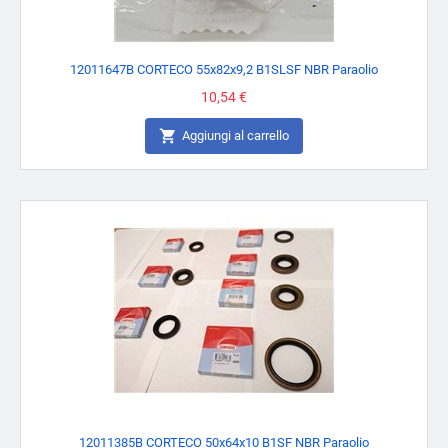
12011647B CORTECO 55x82x9,2 B1SLSF NBR Paraolio
Prezzo
10,54 €

Aggiungi al carrello
12011385B CORTECO 50x64x10 B1SF NBR Paraolio