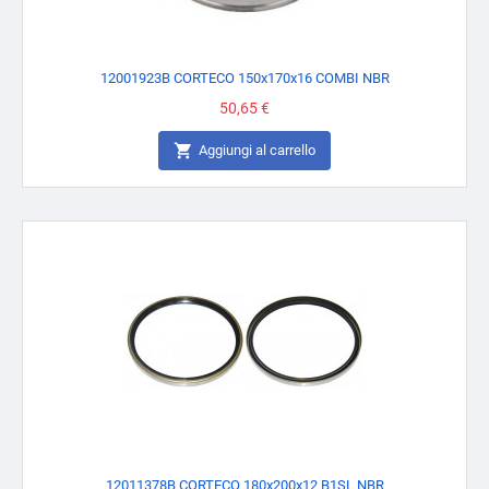
12001923B CORTECO 150x170x16 COMBI NBR
Prezzo
50,65 €

Aggiungi al carrello
12011378B CORTECO 180x200x12 B1SL NBR