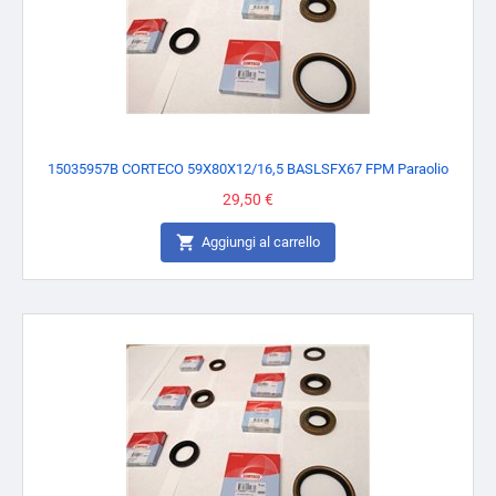
15035957B CORTECO 59X80X12/16,5 BASLSFX67 FPM Paraolio
Prezzo
29,50 €

Aggiungi al carrello