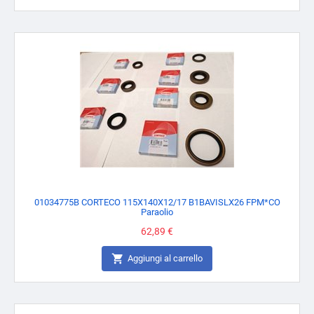
01034775B CORTECO 115X140X12/17 B1BAVISLX26 FPM*CO
Paraolio
Prezzo
62,89 €

Aggiungi al carrello