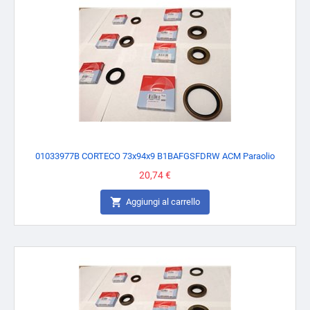
01033977B CORTECO 73x94x9 B1BAFGSFDRW ACM Paraolio
Prezzo
20,74 €

Aggiungi al carrello