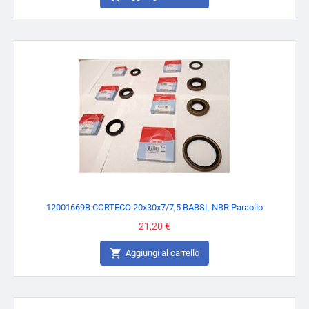
12001669B CORTECO 20x30x7/7,5 BABSL NBR Paraolio
Prezzo
21,20 €

Aggiungi al carrello