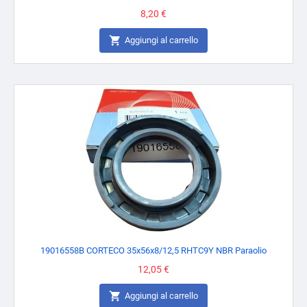
Prezzo
8,20 €

Aggiungi al carrello
19016558B CORTECO 35x56x8/12,5 RHTC9Y NBR Paraolio
Prezzo
12,05 €

Aggiungi al carrello