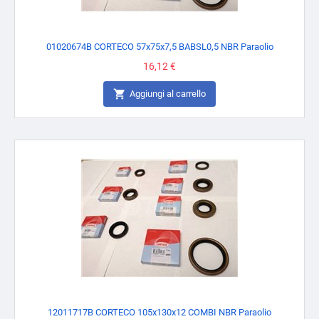
01020674B CORTECO 57x75x7,5 BABSL0,5 NBR Paraolio
Prezzo
16,12 €

Aggiungi al carrello
12011717B CORTECO 105x130x12 COMBI NBR Paraolio