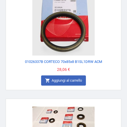
01026337B CORTECO 70x85x8 B1SL1DRW ACM
Prezzo
28,06 €

Aggiungi al carrello