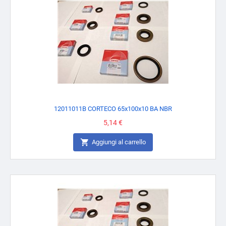
12011011B CORTECO 65x100x10 BA NBR
Prezzo
5,14 €

Aggiungi al carrello