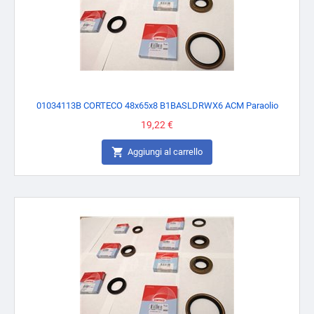
01034113B CORTECO 48x65x8 B1BASLDRWX6 ACM Paraolio
Prezzo
19,22 €

Aggiungi al carrello