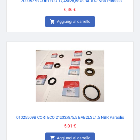
12000577B CORTECO 17,45x28,58x8 BADUO NBR Paraolio
Prezzo
6,86 €

Aggiungi al carrello
01025509B CORTECO 21x33x8/5,5 BAB2LSL1,5 NBR Paraolio
Prezzo
5,01 €

Aggiungi al carrello