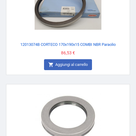
12013074B CORTECO 170x190x15 COMBI NBR Paraolio
Prezzo
86,53 €

Aggiungi al carrello