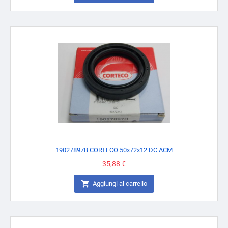
19027897B CORTECO 50x72x12 DC ACM
Prezzo
35,88 €

Aggiungi al carrello