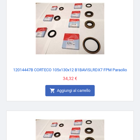
12014447B CORTECO 105x130x12 B1BAVISLRDX7 FPM Paraolio
Prezzo
34,32 €

Aggiungi al carrello