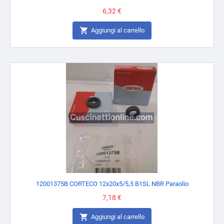
Prezzo
6,32 €

Aggiungi al carrello
12001375B CORTECO 12x20x5/5,5 B1SL NBR Paraolio
Prezzo
7,18 €

Aggiungi al carrello