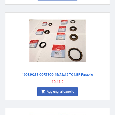
19033923B CORTECO 45x72x12 TC NBR Paraolio
Prezzo
10,41 €

Aggiungi al carrello