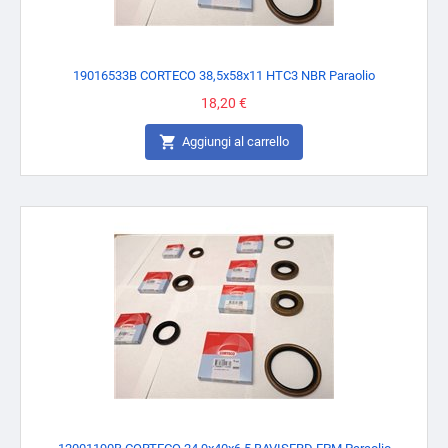
19016533B CORTECO 38,5x58x11 HTC3 NBR Paraolio
Prezzo
18,20 €

Aggiungi al carrello