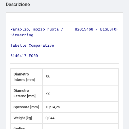
Descrizione
Paraolio, mozzo ruota / 82015468 / B1SLSFOF
Simmerring
Tabelle Comparative
6140417 FORD
Diametro
56
Interno [mm]
Diametro
72
Esterno [mm]
Spessore [mm]
10/14,25
Weight [kg]
0,044
Codice