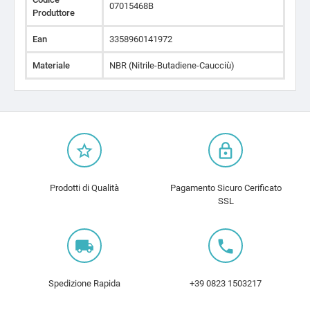
07015468B
Produttore
Ean
3358960141972
Materiale
NBR (Nitrile-Butadiene-Caucciù)
star_border
lock_outline
Prodotti di Qualità
Pagamento Sicuro Cerificato
SSL
local_shipping
local_phone
Spedizione Rapida
+39 0823 1503217