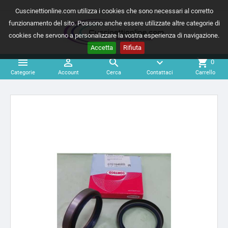
Cuscinettionline.com utilizza i cookies che sono necessari al corretto
funzionamento del sito. Possono anche essere utilizzate altre categorie di
cookies che servono a personalizzare la vostra esperienza di navigazione.
Accetta
Rifiuta



expand_more
shopping_cart
0
Categorie
Account
Cerca
Contattaci
Carrello