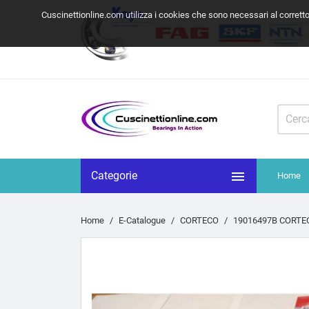
Cuscinettionline.com utilizza i cookies che sono necessari al corrett

Categorie
Home
Home
E-Catalogue
CORTECO
19016497B CORTECO