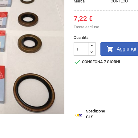
Marca
CORTECO
7,22 €
Tasse escluse
Quantità

Aggiungi a

CONSEGNA 7 GIORNI
Spedizione
GLS