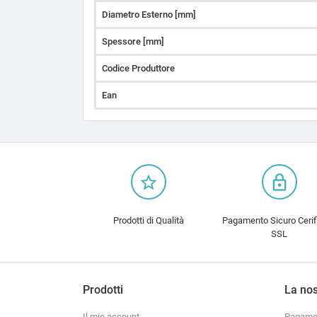
Diametro Esterno [mm]
Spessore [mm]
Codice Produttore
Ean
star_border
lock_outline
Prodotti di Qualità
Pagamento Sicuro Cerif
SSL
Prodotti
La nos
Il mio account
Pagamen