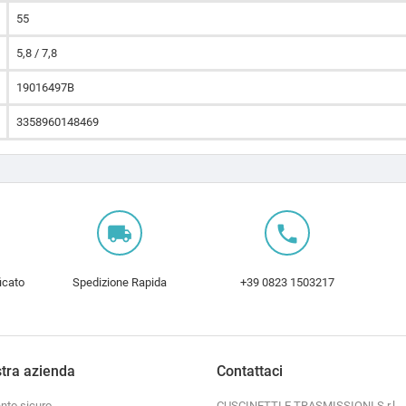
55
5,8 / 7,8
19016497B
3358960148469
local_shipping
local_phone
icato
Spedizione Rapida
+39 0823 1503217
tra azienda
Contattaci
to sicuro
CUSCINETTI E TRASMISSIONI S.r.l.