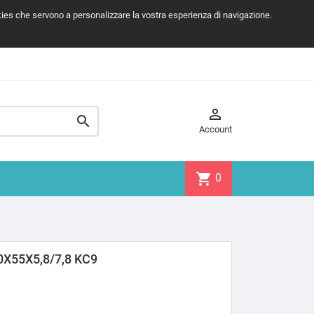
kies che servono a personalizzare la vostra esperienza di navigazione.


Account
shopping_cart
0
X55X5,8/7,8 KC9