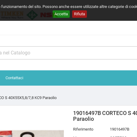
o funzionamento del sito. Possono anche essere utilizzate altre categorie di coo
Accetta
Rifiuta
Contattaci
 S 40X55X5,8/7,8 KC9 Paraolio
19016497B CORTECO S 40
Paraolio
Riferimento
19016497B