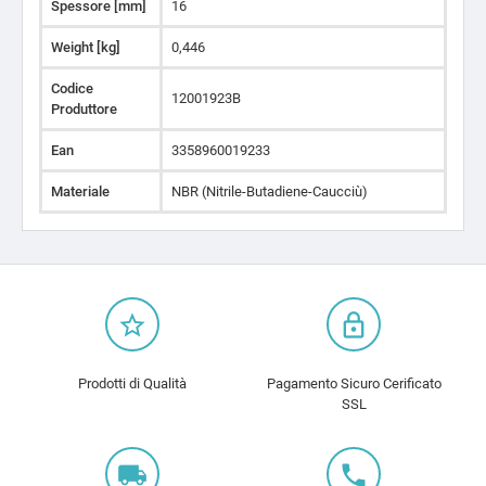
Spessore [mm]
16
Weight [kg]
0,446
Codice
12001923B
Produttore
Ean
3358960019233
Materiale
NBR (Nitrile-Butadiene-Caucciù)
star_border
lock_outline
Prodotti di Qualità
Pagamento Sicuro Cerificato
SSL
local_shipping
local_phone