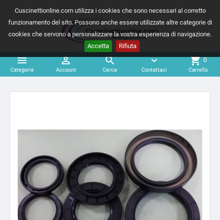
Cuscinettionline.com utilizza i cookies che sono necessari al corretto
funzionamento del sito. Possono anche essere utilizzate altre categorie di
cookies che servono a personalizzare la vostra esperienza di navigazione.
Accetta
Rifiuta



expand_more
shopping_cart
0
Categorie
Account
Cerca
Contattaci
Carrello