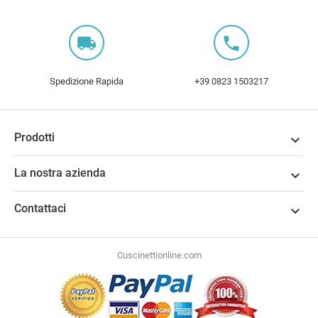
local_shipping
local_phone
Spedizione Rapida
+39 0823 1503217
Prodotti

La nostra azienda

Contattaci

Cuscinettionline.com