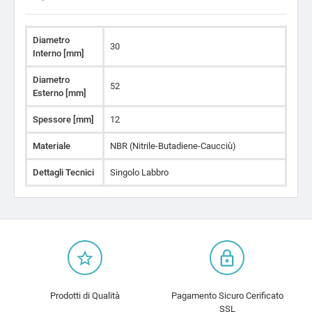
Diametro
30
Interno [mm]
Diametro
52
Esterno [mm]
Spessore [mm]
12
Materiale
NBR (Nitrile-Butadiene-Caucciù)
Dettagli Tecnici
Singolo Labbro
star_border
lock_outline
Prodotti di Qualità
Pagamento Sicuro Cerificato
SSL