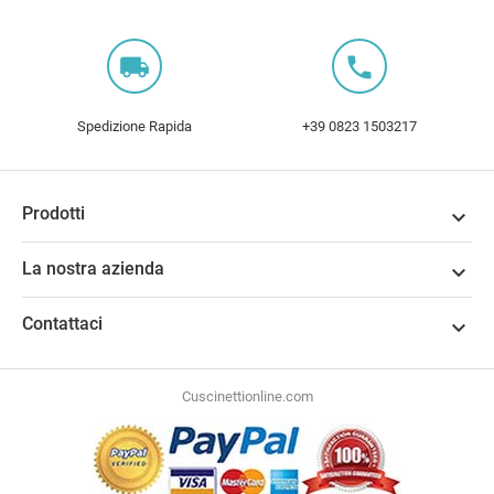
local_shipping
local_phone
Spedizione Rapida
+39 0823 1503217
Prodotti

La nostra azienda

Contattaci

Cuscinettionline.com