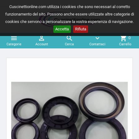
Cuscinettionline.com utilizza i cookies che sono necessari al corretto
funzionamento del sito. Possono anche essere utilizzate altre categorie di
cookies che servono a personalizzare la vostra esperienza di navigazione.
Accetta
Rifiuta



expand_more
shopping_cart
0
Categorie
Account
Cerca
Contattaci
Carrello