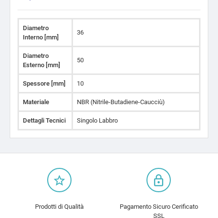
Diametro
36
Interno [mm]
Diametro
50
Esterno [mm]
Spessore [mm]
10
Materiale
NBR (Nitrile-Butadiene-Caucciù)
Dettagli Tecnici
Singolo Labbro
star_border
lock_outline
Prodotti di Qualità
Pagamento Sicuro Cerificato
SSL