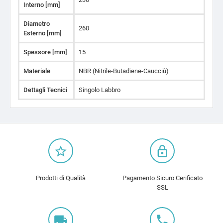
Interno [mm]
Diametro
260
Esterno [mm]
Spessore [mm]
15
Materiale
NBR (Nitrile-Butadiene-Caucciù)
Dettagli Tecnici
Singolo Labbro
star_border
lock_outline
Prodotti di Qualità
Pagamento Sicuro Cerificato
SSL
local_shipping
local_phone