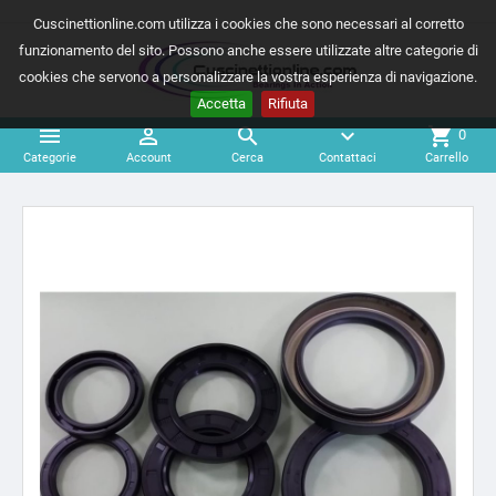
Cuscinettionline.com utilizza i cookies che sono necessari al corretto
funzionamento del sito. Possono anche essere utilizzate altre categorie di
cookies che servono a personalizzare la vostra esperienza di navigazione.
Accetta
Rifiuta



expand_more
shopping_cart
0
Categorie
Account
Cerca
Contattaci
Carrello